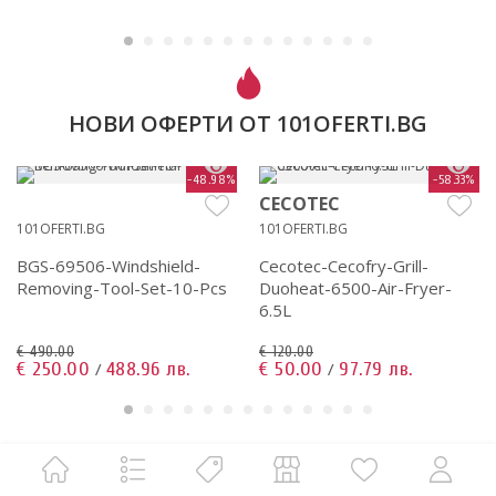
НОВИ ОФЕРТИ ОТ 101OFERTI.BG
-48.98%
-58.33%
CECOTEC
101OFERTI.BG
101OFERTI.BG
BGS-69506-Windshield-
Cecotec-Cecofry-Grill-
Removing-Tool-Set-10-Pcs
Duoheat-6500-Air-Fryer-
6.5L
€ 490.00
€ 120.00
€ 250.00
488.96 лв.
€ 50.00
97.79 лв.
/
/