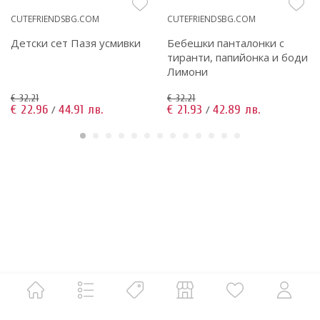
CUTEFRIENDSBG.COM
CUTEFRIENDSBG.COM
Детски сет Пазя усмивки
Бебешки панталонки с
тиранти, папийонка и боди
Лимони
€ 32.21
€ 32.21
€ 22.96
44.91 лв.
€ 21.93
42.89 лв.
/
/