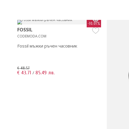
-10%
-10.01%
FOSSIL
CODEMODA.COM
Fossil мъжки ръчен часовник
€ 48.57
€ 43.71
85.49 лв.
/