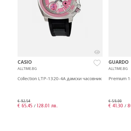
CASIO
GUARDO
ALLTIME.BG
ALLTIME.BG
Q83B-
Collection LTP-1320-4A дамски часовник
Premium 1
€ 92.54
€ 59.00
€ 65.45
128.01 лв.
€ 41.30
8
/
/