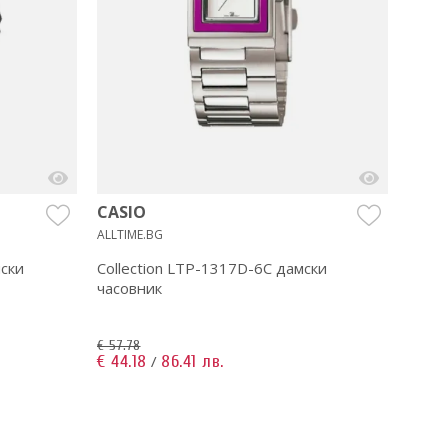
CASIO
GUA
ALLTIME.BG
ALLTIM
мски
Collection LTP-1317D-6C дамски
Premi
часовник
€ 57.78
€ 59.0
€ 44.18
86.41 лв.
€ 41.
/