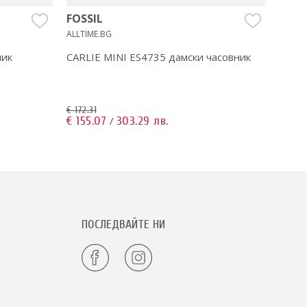
FOSSIL
FOSS
ALLTIME.BG
ALLTIM
ник
CARLIE MINI ES4735 дамски часовник
Jesse
€ 172.31
€ 172.3
€ 155.07
303.29 лв.
€ 155
/
ПОСЛЕДВАЙТЕ НИ