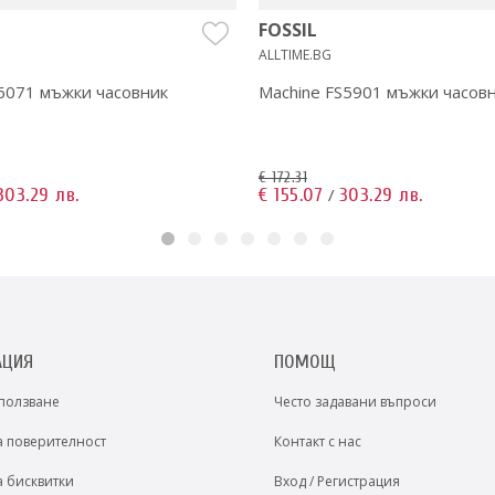
FOSSIL
ALLTIME.BG
S6071 мъжки часовник
Machine FS5901 мъжки часов
€ 172.31
303.29 лв.
€ 155.07
303.29 лв.
/
АЦИЯ
ПОМОЩ
 ползване
Често задавани въпроси
а поверителност
Контакт с нас
а бисквитки
Вход / Регистрация