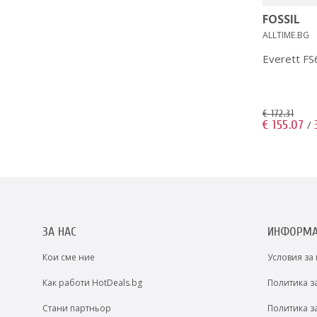
FOSSIL
ALLTIME.BG
Everett F
€ 172.31
€ 155.07
/
ЗА НАС
ИНФОРМ
Кои сме ние
Условия за
Как работи HotDeals.bg
Политика з
Стани партньор
Политика з