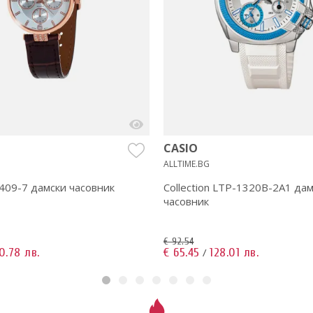
CASIO
ALLTIME.BG
409-7 дамски часовник
Collection LTP-1320B-2A1 да
часовник
€ 92.54
0.78 лв.
€ 65.45
128.01 лв.
/