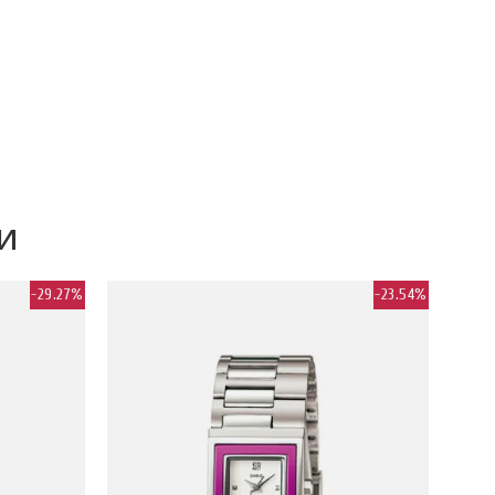
И
-29.27%
-23.54%