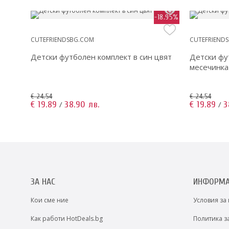
-9.13%
-18.95%
CUTEFRIENDSBG.COM
CUTEFRIEND
Детски футболен комплект в син цвят
Детски фу
месечинка
€ 24.54
€ 24.54
€ 19.89
38.90 лв.
€ 19.89
3
/
/
ЗА НАС
ИНФОРМ
Кои сме ние
Условия за
Как работи HotDeals.bg
Политика з