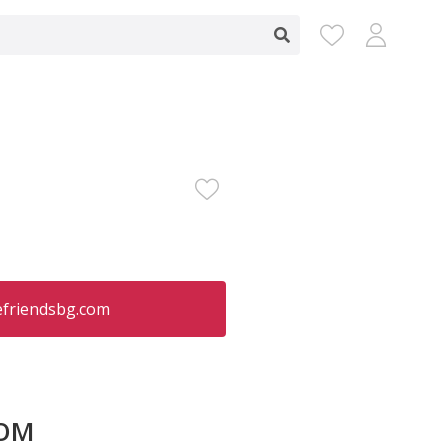
friendsbg.com
COM