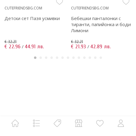
CUTEFRIENDSBG.COM
CUTEFRIENDSBG.COM
Детски сет Пазя усмивки
Бебешки панталонки с
тиранти, папийонка и боди
Лимони
€ 32.21
€ 32.21
€ 22.96
44.91 лв.
€ 21.93
42.89 лв.
/
/