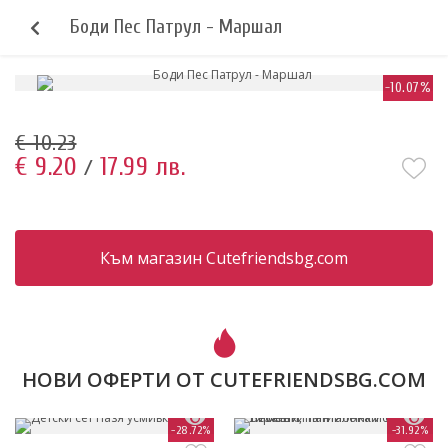
Боди Пес Патрул - Маршал
-10.07%
€ 10.23
€ 9.20
17.99 лв.
/
Към магазин Cutefriendsbg.com
НОВИ ОФЕРТИ ОТ CUTEFRIENDSBG.COM
-28.72%
-31.92%