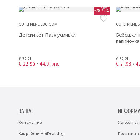
17.77%
-28.72%
CUTEFRIENDSBG.COM
CUTEFRIEND
ша
Детски сет Пазя усмивки
Бебешки п
папийонка
€ 32.21
€ 32.21
€ 22.96
44.91 лв.
€ 21.93
4
/
/
ЗА НАС
ИНФОРМ
Кои сме ние
Условия за
Как работи HotDeals.bg
Политика з