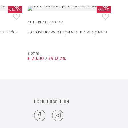
-21.75%
-26.2%
CUTEFRIENDSBG.COM
CUTEF
ен Бабо!
Детска носия от три части с къс ръкав
Детск
€ 27.10
€ 27.1
€ 20.00
39.12 лв.
€ 20
/
ПОСЛЕДВАЙТЕ НИ