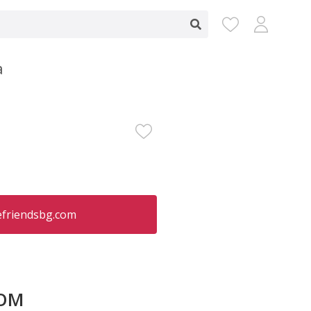
a
friendsbg.com
COM