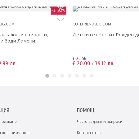
-31.92%
SBG.COM
CUTEFRIENDSBG.COM
анталонки с тиранти,
Детски сет Честит Рожден д
 и боди Лимони
€ 25.56
2.89 лв.
€ 20.00
39.12 лв.
/
АЦИЯ
ПОМОЩ
 ползване
Често задавани въпроси
а поверителност
Контакт с нас