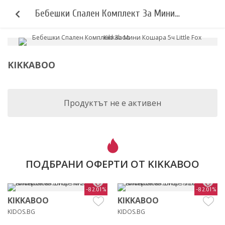
Бебешки Спален Комплект За Мини
Кошара 5ч Little Fox Kikkaboo
KIKKABOO
Продуктът не е активен
ПОДБРАНИ ОФЕРТИ ОТ KIKKABOO
-82.01%
-82.01%
KIKKABOO
KIKKABOO
KIDOS.BG
KIDOS.BG