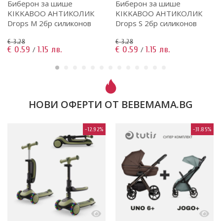
Биберон за шише
Биберон за шише
KIKKABOO АНТИКОЛИК
KIKKABOO АНТИКОЛИК
Drops M 2бр силиконов
Drops S 2бр силиконов
€ 3.28
€ 3.28
€ 0.59
1.15 лв.
€ 0.59
1.15 лв.
/
/
НОВИ ОФЕРТИ ОТ BEBEMAMA.BG
-12.92%
-31.85%