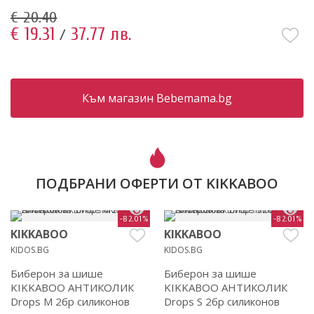
€ 20.40
€ 19.31
37.77 лв.
/
Към магазин Bebemama.bg
ПОДБРАНИ ОФЕРТИ ОТ KIKKABOO
-82.01%
-82.01%
KIKKABOO
KIKKABOO
KIDOS.BG
KIDOS.BG
Биберон за шише
Биберон за шише
KIKKABOO АНТИКОЛИК
KIKKABOO АНТИКОЛИК
Drops M 2бр силиконов
Drops S 2бр силиконов