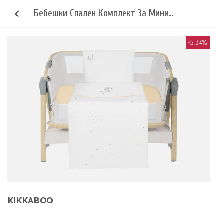
Бебешки Спален Комплект За Мини
Кошара 3ч Sleepy Sheep Kikkaboo
-5.34%
KIKKABOO