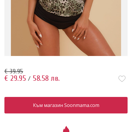
€ 39.95
€ 29.95
58.58 лв.
/
Към магазин Soonmama.com