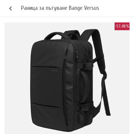
Раница за пътуване Bange Versus
-57.48%