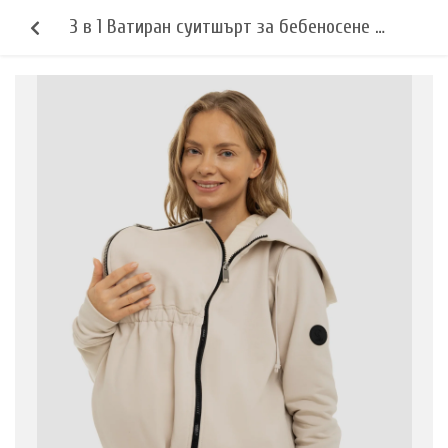
3 в 1 Ватиран суитшърт за бебеносене и
бременни - бежов