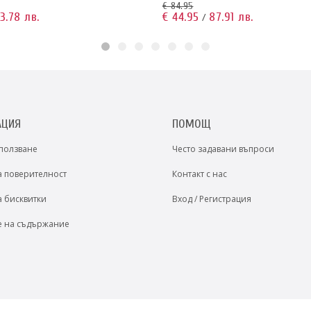
€ 84.95
€ 44.95
87.91 лв.
3.78 лв.
/
АЦИЯ
ПОМОЩ
 ползване
Често задавани въпроси
а поверителност
Контакт с нас
а бисквитки
Вход / Регистрация
е на съдържание