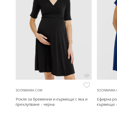
SOONMAMA.COM
SOONMAMA.
ни и
Рокля за бременни и кърмещи с яка и
Ефирна ро
прехлупване - черна
кърмещи -