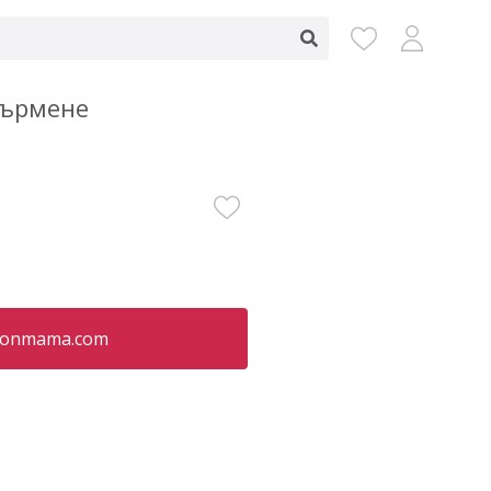
кърмене
oonmama.com