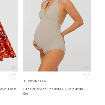
SOONMAMA.COM
SOON
Цял бански за бременни и кърмещи -
Бяла 
ременни и
бежов
кърм