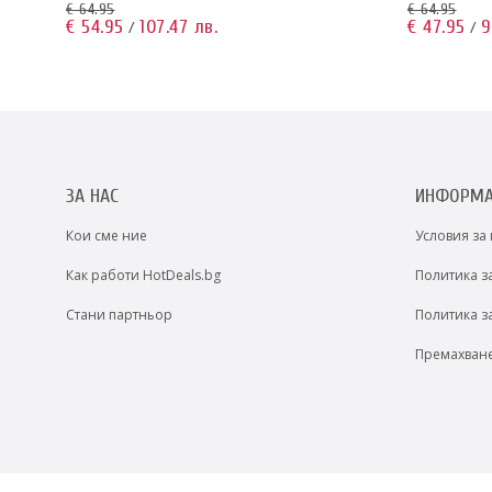
€ 64.95
€ 64.95
€ 54.95
107.47 лв.
€ 47.95
9
/
/
ЗА НАС
ИНФОРМ
Кои сме ние
Условия за
Как работи HotDeals.bg
Политика з
Стани партньор
Политика з
Премахван