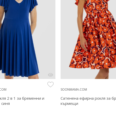
SOONMAMA.COM
COM
Сатенена ефирна рокля за б
кля 2 в 1 за бременни и
кърмещи
 синя