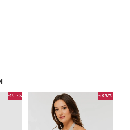
M
-47.09%
-28.92%