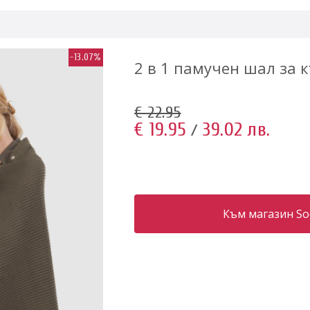
-13.07%
2 в 1 памучен шал за 
€ 22.95
€ 19.95
39.02 лв.
/
Към магазин S