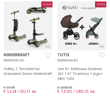
-12.92%
-31.85%
KINDERKRAFT
TUTIS
BEBEMAMA.BG
BEBEMAMA.BG
Halley 2 Тротинетка
Uno 6+ Бебешка Количка
Grassland Green Kinderkraft
2в1 147 Tiramissu + Jogo+
Mint Tutis
€ 59.99
€ 1,058.00
€ 52.24
102.17 лв.
€ 721.05
1,410.25 лв.
/
/